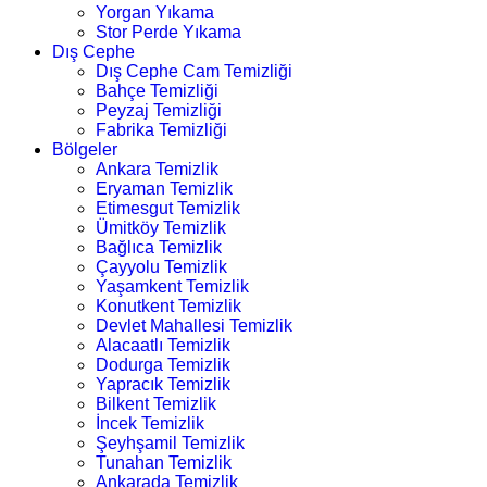
Yorgan Yıkama
Stor Perde Yıkama
Dış Cephe
Dış Cephe Cam Temizliği
Bahçe Temizliği
Peyzaj Temizliği
Fabrika Temizliği
Bölgeler
Ankara Temizlik
Eryaman Temizlik
Etimesgut Temizlik
Ümitköy Temizlik
Bağlıca Temizlik
Çayyolu Temizlik
Yaşamkent Temizlik
Konutkent Temizlik
Devlet Mahallesi Temizlik
Alacaatlı Temizlik
Dodurga Temizlik
Yapracık Temizlik
Bilkent Temizlik
İncek Temizlik
Şeyhşamil Temizlik
Tunahan Temizlik
Ankarada Temizlik