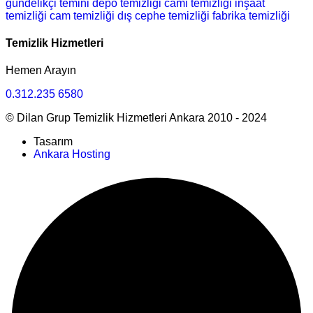
gündelikçi temini
depo temizliği
cami temizliği
inşaat
temizliği
cam temizliği
dış cephe temizliği
fabrika temizliği
Temizlik Hizmetleri
Hemen Arayın
0.312.235 6580
© Dilan Grup Temizlik Hizmetleri Ankara 2010 - 2024
Tasarım
Ankara Hosting