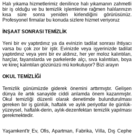
Halı yıkama hizmetlerimiz denilince halı yıkamanın zahmetli
bir iş olduğu ve bu temizlik işlemlerine rağmen halılarınızın
kısa süre sonra yeniden kirlendiğini görürüsünüz.
Profesyonel firmalar bu konuda sizlere hizmet veriyoruz
İNŞAAT SONRASI TEMİZLİK
Yeni bir ev yaptırdınız ya da evinizin tadilat sonrası ihtiyacı
varsa bu çok zor bir iştir. Evinizde veya işyerinizde tadilat
yaptırdınız veya yeni bir ev aldınız, her yer moloz kalıntıları,
harçlar, fayanslarda ve parkelerde alçı, sıva kalıntıları, boya
ve kireç kalıntıları gözünüzü mü korkutuyor? Bizi arayın
OKUL TEMİZLİĞİ
Temizlik günümüzde giderek önemini arttırmıştır. Gelişen
dünya ile artık sanayide ciddi anlamda önem kazanmıştır.
Okul temizliği düzenli olarak denetimde bulundurulması
gereken bir iş günlük, haftalık ve aylık periyotlar ile günlük-
yüzeysel, haftalık-derin, aylık-dezenfektan temizlik yapılması
gerekmektedir.
Yaşamkent'tr Ev, Ofis, Apartman, Fabrika, Villa, Dış Cephe