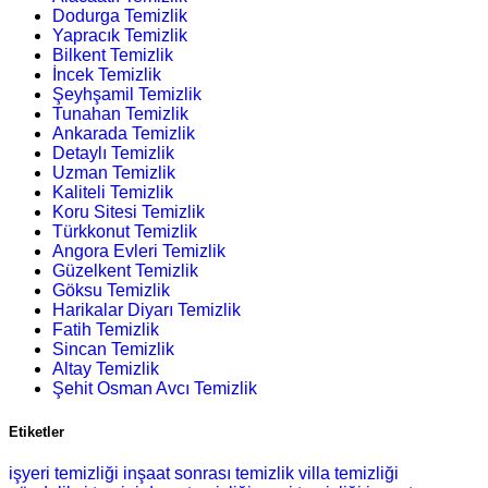
Dodurga Temizlik
Yapracık Temizlik
Bilkent Temizlik
İncek Temizlik
Şeyhşamil Temizlik
Tunahan Temizlik
Ankarada Temizlik
Detaylı Temizlik
Uzman Temizlik
Kaliteli Temizlik
Koru Sitesi Temizlik
Türkkonut Temizlik
Angora Evleri Temizlik
Güzelkent Temizlik
Göksu Temizlik
Harikalar Diyarı Temizlik
Fatih Temizlik
Sincan Temizlik
Altay Temizlik
Şehit Osman Avcı Temizlik
Etiketler
işyeri temizliği
inşaat sonrası temizlik
villa temizliği