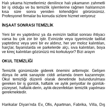
Halı yıkama hizmetlerimiz denilince halı yıkamanın zahmetli
bir iş olduğu ve bu temizlik işlemlerine rağmen halılarınızın
kısa süre sonra yeniden kirlendiğini görürüsünüz.
Profesyonel firmalar bu konuda sizlere hizmet veriyoruz
İNŞAAT SONRASI TEMİZLİK
Yeni bir ev yaptırdınız ya da evinizin tadilat sonrası ihtiyacı
varsa bu çok zor bir iştir. Evinizde veya işyerinizde tadilat
yaptırdınız veya yeni bir ev aldınız, her yer moloz kalıntıları,
harçlar, fayanslarda ve parkelerde alçı, sıva kalıntıları, boya
ve kireç kalıntıları gözünüzü mü korkutuyor? Bizi arayın
OKUL TEMİZLİĞİ
Temizlik günümüzde giderek önemini arttırmıştır. Gelişen
dünya ile artık sanayide ciddi anlamda önem kazanmıştır.
Okul temizliği düzenli olarak denetimde bulundurulması
gereken bir iş günlük, haftalık ve aylık periyotlar ile günlük-
yüzeysel, haftalık-derin, aylık-dezenfektan temizlik yapılması
gerekmektedir.
Harikalar Diyarı'nda Ev, Ofis, Apartman, Fabrika, Villa, Dış