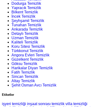
Dodurga Temizlik
Yapracık Temizlik
Bilkent Temizlik
İncek Temizlik
Şeyhşamil Temizlik
Tunahan Temizlik
Ankarada Temizlik
Detaylı Temizlik
Uzman Temizlik
Kaliteli Temizlik
Koru Sitesi Temizlik
Türkkonut Temizlik
Angora Evleri Temizlik
Güzelkent Temizlik
Göksu Temizlik
Harikalar Diyarı Temizlik
Fatih Temizlik
Sincan Temizlik
Altay Temizlik
Şehit Osman Avcı Temizlik
Etiketler
işyeri temizliği
inşaat sonrası temizlik
villa temizliği