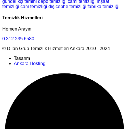
gündelikçi temini
depo temizliği
cami temizliği
inşaat
temizliği
cam temizliği
dış cephe temizliği
fabrika temizliği
Temizlik Hizmetleri
Hemen Arayın
0.312.235 6580
© Dilan Grup Temizlik Hizmetleri Ankara 2010 - 2024
Tasarım
Ankara Hosting