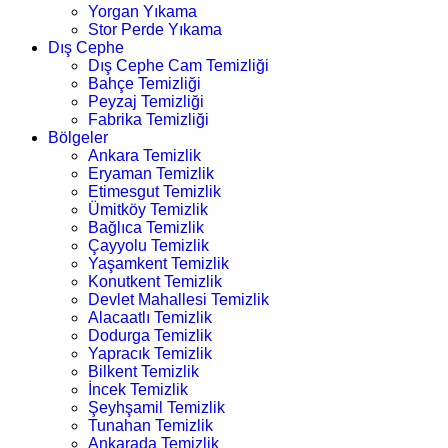
Yorgan Yıkama
Stor Perde Yıkama
Dış Cephe
Dış Cephe Cam Temizliği
Bahçe Temizliği
Peyzaj Temizliği
Fabrika Temizliği
Bölgeler
Ankara Temizlik
Eryaman Temizlik
Etimesgut Temizlik
Ümitköy Temizlik
Bağlıca Temizlik
Çayyolu Temizlik
Yaşamkent Temizlik
Konutkent Temizlik
Devlet Mahallesi Temizlik
Alacaatlı Temizlik
Dodurga Temizlik
Yapracık Temizlik
Bilkent Temizlik
İncek Temizlik
Şeyhşamil Temizlik
Tunahan Temizlik
Ankarada Temizlik