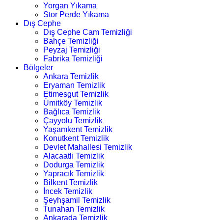
Yorgan Yıkama
Stor Perde Yıkama
Dış Cephe
Dış Cephe Cam Temizliği
Bahçe Temizliği
Peyzaj Temizliği
Fabrika Temizliği
Bölgeler
Ankara Temizlik
Eryaman Temizlik
Etimesgut Temizlik
Ümitköy Temizlik
Bağlıca Temizlik
Çayyolu Temizlik
Yaşamkent Temizlik
Konutkent Temizlik
Devlet Mahallesi Temizlik
Alacaatlı Temizlik
Dodurga Temizlik
Yapracık Temizlik
Bilkent Temizlik
İncek Temizlik
Şeyhşamil Temizlik
Tunahan Temizlik
Ankarada Temizlik