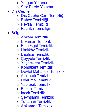
Yorgan Yıkama
Stor Perde Yıkama
Dış Cephe
Dış Cephe Cam Temizliği
Bahçe Temizliği
Peyzaj Temizliği
Fabrika Temizliği
Bölgeler
Ankara Temizlik
Eryaman Temizlik
Etimesgut Temizlik
Ümitköy Temizlik
Bağlıca Temizlik
Çayyolu Temizlik
Yaşamkent Temizlik
Konutkent Temizlik
Devlet Mahallesi Temizlik
Alacaatlı Temizlik
Dodurga Temizlik
Yapracık Temizlik
Bilkent Temizlik
İncek Temizlik
Şeyhşamil Temizlik
Tunahan Temizlik
Ankarada Temizlik