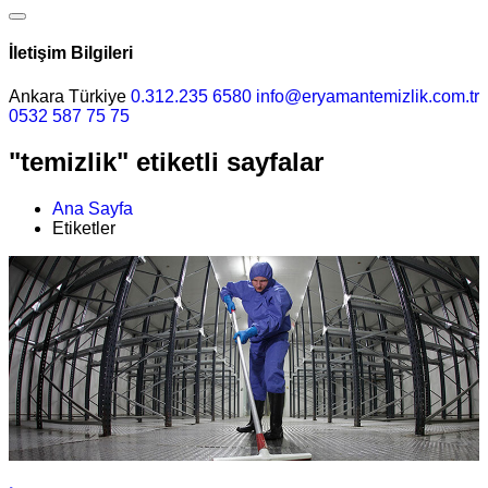
İletişim Bilgileri
Ankara Türkiye
0.312.235 6580
info@eryamantemizlik.com.tr
0532 587 75 75
"temizlik" etiketli sayfalar
Ana Sayfa
Etiketler