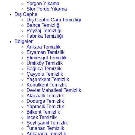
Yorgan Yıkama
Stor Perde Yıkama
Dış Cephe
Dış Cephe Cam Temizliği
Bahçe Temizliği
Peyzaj Temizliği
Fabrika Temizliği
Bölgeler
Ankara Temizlik
Eryaman Temizlik
Etimesgut Temizlik
Ümitköy Temizlik
Bağlıca Temizlik
Çayyolu Temizlik
Yaşamkent Temizlik
Konutkent Temizlik
Devlet Mahallesi Temizlik
Alacaatlı Temizlik
Dodurga Temizlik
Yapracık Temizlik
Bilkent Temizlik
İncek Temizlik
Şeyhşamil Temizlik
Tunahan Temizlik
Ankarada Temizlik